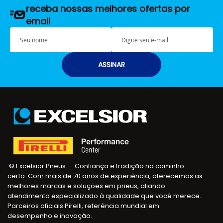
receba nossas melhores ofertas por
email
S
E
e
-
u
m
n
a
ASSINAR
o
i
m
l
e
© Excelsior Pneus – Confiança e tradição no caminho
certo. Com mais de 70 anos de experiência, oferecemos as
melhores marcas e soluções em pneus, aliando
atendimento especializado à qualidade que você merece.
Parceiros oficiais Pirelli, referência mundial em
desempenho e inovação.