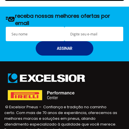
receba nossas melhores ofertas por
email
S
E
e
-
u
m
n
a
ASSINAR
o
i
m
l
e
© Excelsior Pneus – Confiança e tradição no caminho
certo. Com mais de 70 anos de experiência, oferecemos as
melhores marcas e soluções em pneus, aliando
atendimento especializado à qualidade que você merece.