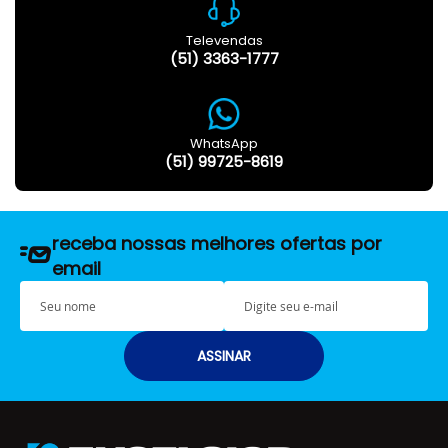
Televendas
(51) 3363-1777
WhatsApp
(51) 99725-8619
receba nossas melhores ofertas por
email
S
E
e
-
u
m
n
a
ASSINAR
o
i
m
l
e