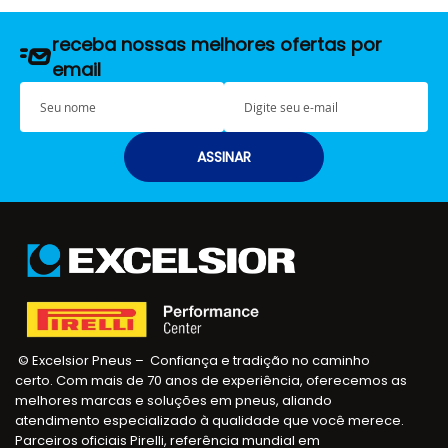
receba nossas melhores ofertas por
email
S
E
e
-
u
m
n
a
ASSINAR
o
i
m
l
e
© Excelsior Pneus – Confiança e tradição no caminho
certo. Com mais de 70 anos de experiência, oferecemos as
melhores marcas e soluções em pneus, aliando
atendimento especializado à qualidade que você merece.
Parceiros oficiais Pirelli, referência mundial em