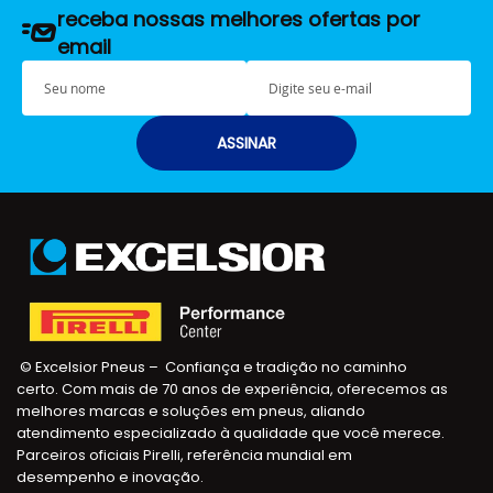
receba nossas melhores ofertas por
email
S
E
e
-
u
m
n
a
ASSINAR
o
i
m
l
e
© Excelsior Pneus – Confiança e tradição no caminho
certo. Com mais de 70 anos de experiência, oferecemos as
melhores marcas e soluções em pneus, aliando
atendimento especializado à qualidade que você merece.
Parceiros oficiais Pirelli, referência mundial em
desempenho e inovação.