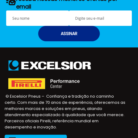
email
S
E
e
-
u
m
n
a
ASSINAR
o
i
m
l
e
© Excelsior Pneus – Confiança e tradição no caminho
certo. Com mais de 70 anos de experiência, oferecemos as
melhores marcas e soluções em pneus, aliando
atendimento especializado à qualidade que você merece.
Parceiros oficiais Pirelli, referência mundial em
desempenho e inovação.