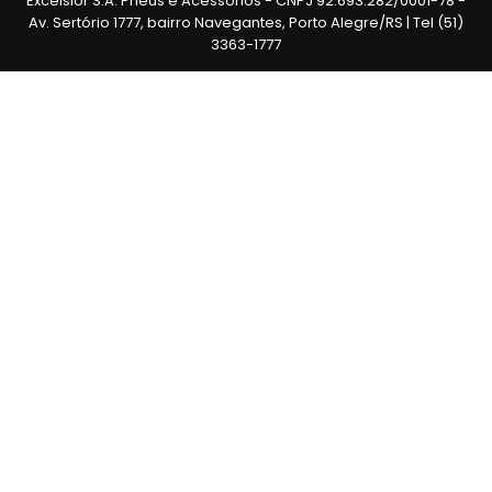
Excelsior S.A. Pneus e Acessórios - CNPJ 92.693.282/0001-78 -
Av. Sertório 1777, bairro Navegantes, Porto Alegre/RS | Tel (51)
3363-1777