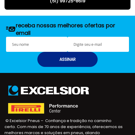
(51) 99725-8619
receba nossas melhores ofertas por
email
S
E
e
-
u
m
n
a
ASSINAR
o
i
m
l
e
© Excelsior Pneus – Confiança e tradição no caminho
certo. Com mais de 70 anos de experiência, oferecemos as
melhores marcas e soluções em pneus, aliando