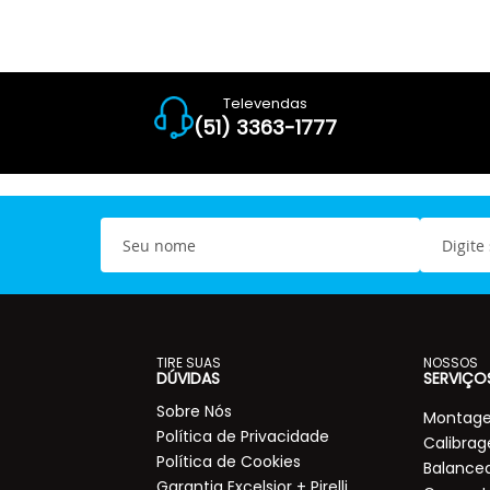
Televendas
(51) 3363-1777
S
E
e
-
u
m
n
a
o
i
m
l
e
TIRE SUAS
NOSSOS
DÚVIDAS
SERVIÇO
Sobre Nós
Montage
Política de Privacidade
Calibra
Política de Cookies
Balance
Garantia Excelsior + Pirelli