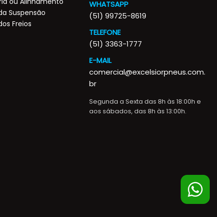
ia ou Alinhamento
WHATSAPP
 da Suspensão
(51) 99725-8619
dos Freios
TELEFONE
(51) 3363-1777
E-MAIL
comercial@excelsiorpneus.com.
br
Segunda a Sexta das 8h às 18:00h e
aos sábados, das 8h às 13:00h.