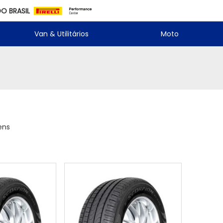
DO BRASIL
Van & Utilitários
Moto
ens