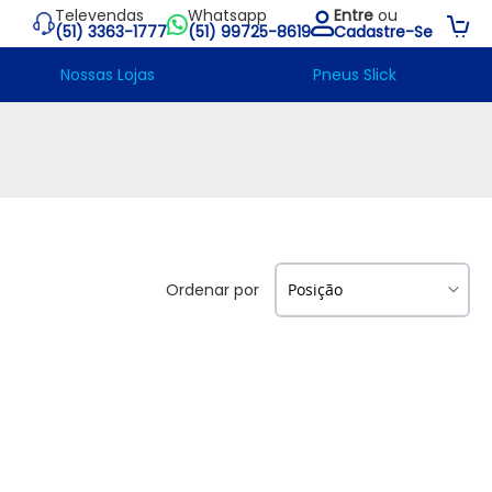
Televendas
Whatsapp
Entre
ou
Su
(51) 3363-1777
(51) 99725-8619
Cadastre-Se
Nossas Lojas
Pneus Slick
Ordenar por