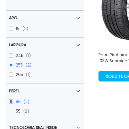
ARO
items
19
2
LARGURA
Pneu Pirelli Aro
item
245
1
103W Scorpion
items
255
2
item
265
1
SOLICITE 
PERFIL
items
50
2
items
55
2
TECNOLOGIA SEAL INSIDE