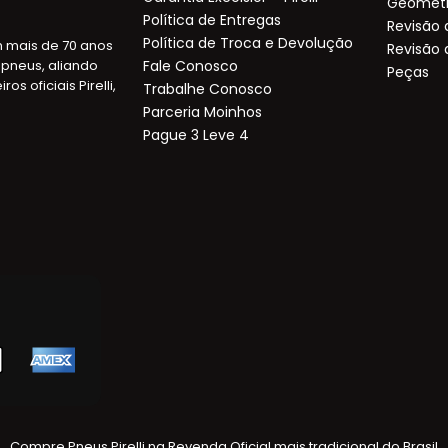
Geometr
Política de Entregas
Revisão
Política de Troca e Devolução
m mais de 70 anos
Revisão 
pneus, aliando
Fale Conosco
Peças
 oficiais Pirelli,
Trabalhe Conosco
Parceria Moinhos
Pague 3 Leve 4
Compre Pneus Pirelli na Revenda Oficial mais tradicional do Brasil