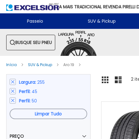
A MAIS TRADICIONAL REVENDA PIRELLI 
Passeio
SUV & Pickup
BUSQUE SEU PNEU
Início
SUV & Pickup
Aro 19
Ver
Grade
Lista
2
it
Largura
255
Remover
como
este
Perfil
45
Remover
Item
este
Perfil
50
Remover
Item
este
Item
Limpar Tudo
PREÇO