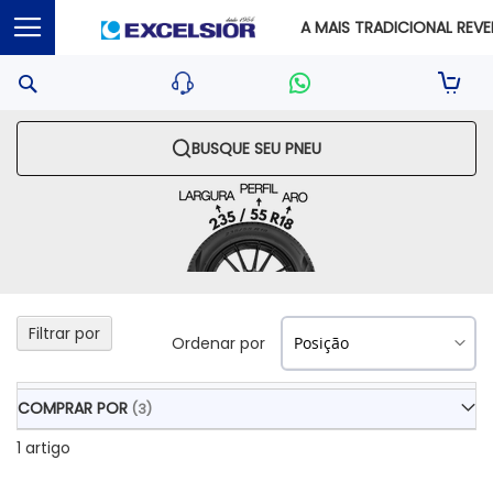
A MAIS TRADICIONAL REVEN
Pesquisa
Sua S
BUSQUE SEU PNEU
Filtrar por
Ordenar por
COMPRAR POR
1
artigo