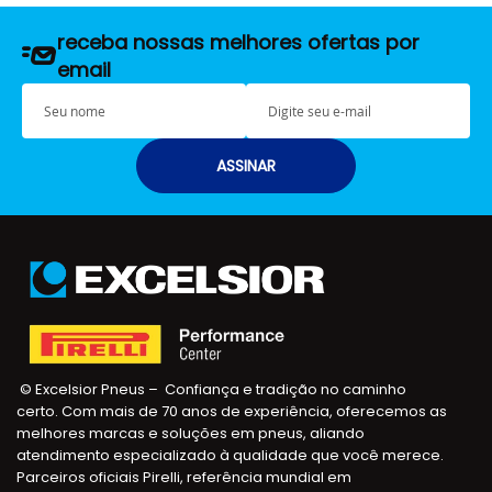
receba nossas melhores ofertas por
email
S
E
e
-
u
m
n
a
ASSINAR
o
i
m
l
e
© Excelsior Pneus – Confiança e tradição no caminho
certo. Com mais de 70 anos de experiência, oferecemos as
melhores marcas e soluções em pneus, aliando
atendimento especializado à qualidade que você merece.
Parceiros oficiais Pirelli, referência mundial em