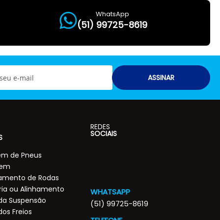
WhatsApp
(51) 99725-8619
ASSINAR
REDES
SOCIAIS
S
m de Pneus
gem
amento de Rodas
ia ou Alinhamento
WHATSAPP
 da Suspensão
(51) 99725-8619
dos Freios