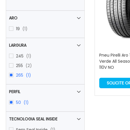
ARO
item
19
1
LARGURA
Pneu Pirelli Aro
item
245
1
Verde All Seas
items
255
2
110V NO
item
265
1
SOLICITE 
PERFIL
item
50
1
TECNOLOGIA SEAL INSIDE
item
Sem Seal Inside
1