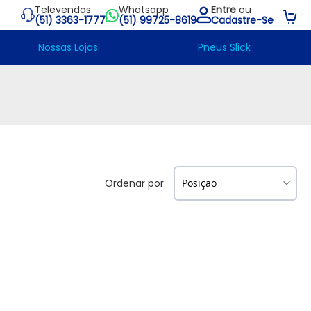
Televendas
Whatsapp
Entre
ou
Su
(51) 3363-1777
(51) 99725-8619
Cadastre-Se
Nossas Lojas
Pneus Slick
Ordenar por