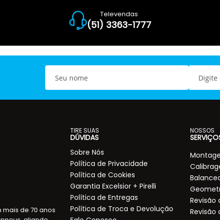
Televendas
(51) 3363-1777
S
E
e
-
u
m
n
a
o
i
m
l
e
TIRE SUAS
NOSSOS
DÚVIDAS
SERVIÇO
Sobre Nós
Montage
Política de Privacidade
Calibra
Política de Cookies
Balance
Garantia Excelsior + Pirelli
Geometr
Política de Entregas
Revisão
Política de Troca e Devolução
m mais de 70 anos
Revisão 
pneus, aliando