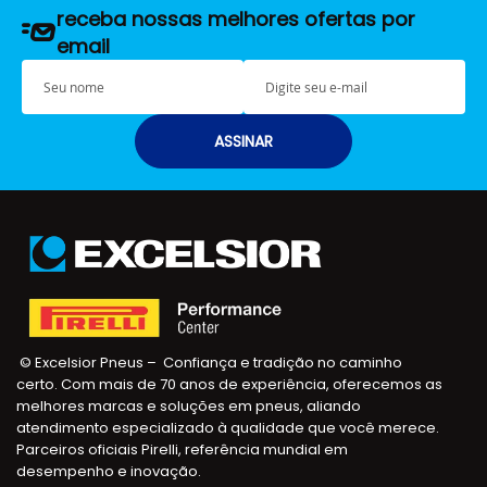
receba nossas melhores ofertas por
email
S
E
e
-
u
m
n
a
ASSINAR
o
i
m
l
e
© Excelsior Pneus – Confiança e tradição no caminho
certo. Com mais de 70 anos de experiência, oferecemos as
melhores marcas e soluções em pneus, aliando
atendimento especializado à qualidade que você merece.
Parceiros oficiais Pirelli, referência mundial em
desempenho e inovação.