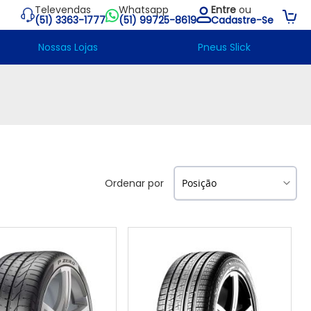
Televendas
Whatsapp
Entre
ou
Su
(51) 3363-1777
(51) 99725-8619
Cadastre-Se
Nossas Lojas
Pneus Slick
Ordenar por