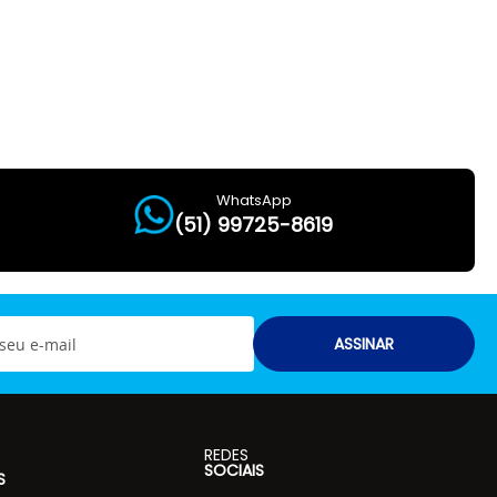
WhatsApp
(51) 99725-8619
ASSINAR
REDES
SOCIAIS
S