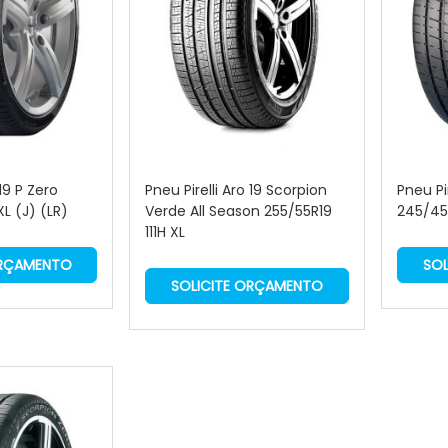
 19 P Zero
Pneu Pirelli Aro 19 Scorpion
Pneu Pir
XL (J) (LR)
Verde All Season 255/55R19
245/45R
111H XL
ORÇAMENTO
SOL
SOLICITE ORÇAMENTO