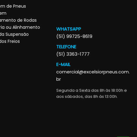
m de Pneus
gem
amento de Rodas
ia ou Alinhamento
WHATSAPP
 da Suspensão
(51) 99725-8619
dos Freios
TELEFONE
(51) 3363-1777
E-MAIL
comercial@excelsiorpneus.com.
br
Segunda a Sexta das 8h às 18:00h e
aos sábados, das 8h às 13:00h.