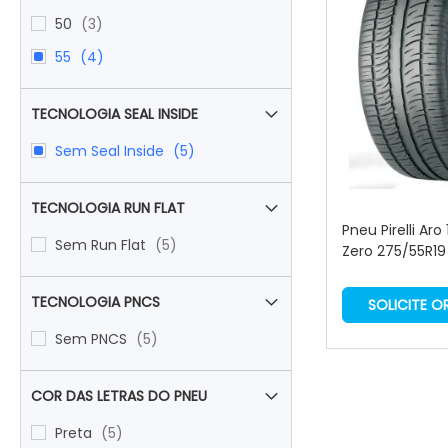
items
50
3
items
55
4
TECNOLOGIA SEAL INSIDE
items
Sem Seal Inside
5
TECNOLOGIA RUN FLAT
Pneu Pirelli Aro
items
Sem Run Flat
5
Zero 275/55R19
TECNOLOGIA PNCS
SOLICITE 
items
Sem PNCS
5
COR DAS LETRAS DO PNEU
items
Preta
5