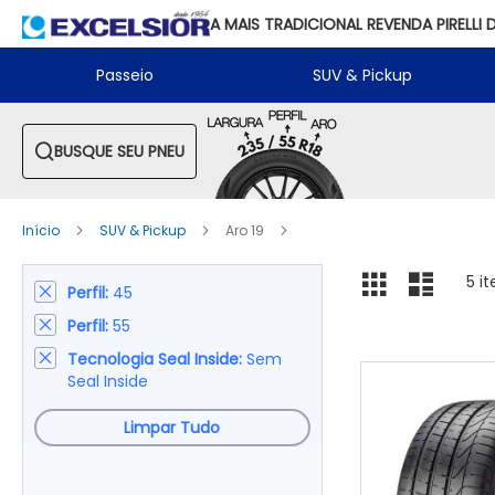
A MAIS TRADICIONAL REVENDA PIRELLI 
Passeio
SUV & Pickup
BUSQUE SEU PNEU
Início
SUV & Pickup
Aro 19
Ver
Grade
Lista
5
it
Perfil
45
Remover
como
este
Perfil
55
Remover
Item
este
Tecnologia Seal Inside
Sem
Remover
Item
Seal Inside
este
Item
Limpar Tudo