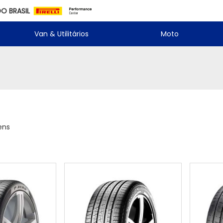
DO BRASIL
Van & Utilitários
Moto
ens