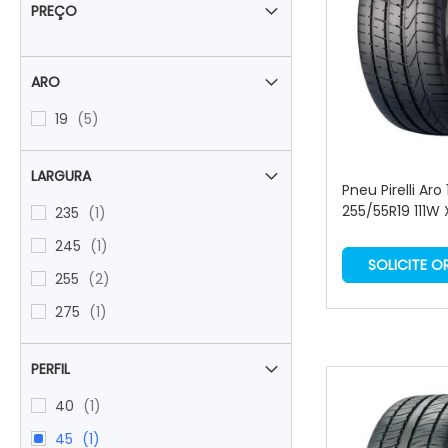
PREÇO
ARO
items
19
5
LARGURA
Pneu Pirelli Aro
255/55R19 111W 
item
235
1
item
245
1
SOLICITE 
items
255
2
item
275
1
PERFIL
item
40
1
item
45
1