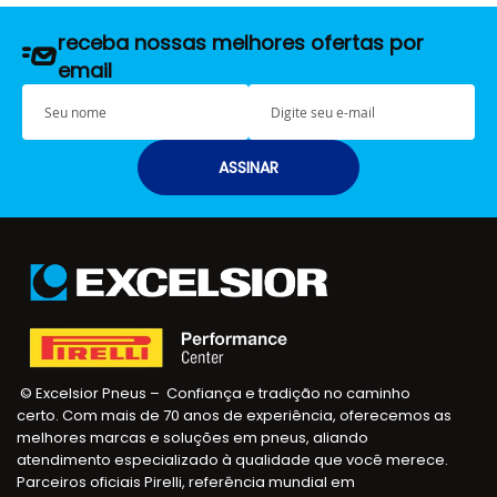
receba nossas melhores ofertas por
email
S
E
e
-
u
m
n
a
ASSINAR
o
i
m
l
e
© Excelsior Pneus – Confiança e tradição no caminho
certo. Com mais de 70 anos de experiência, oferecemos as
melhores marcas e soluções em pneus, aliando
atendimento especializado à qualidade que você merece.
Parceiros oficiais Pirelli, referência mundial em