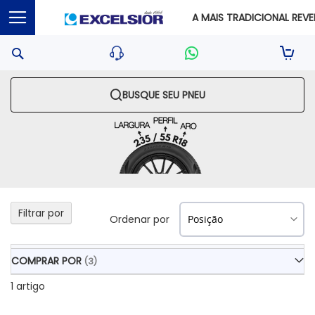
A MAIS TRADICIONAL REVEN
Pesquisa
Sua S
BUSQUE SEU PNEU
Filtrar por
Ordenar por
COMPRAR POR
1
artigo