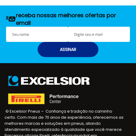
receba nossas melhores ofertas por
email
S
E
e
-
u
m
n
a
ASSINAR
o
i
m
l
e
© Excelsior Pneus – Confiança e tradição no caminho
certo. Com mais de 70 anos de experiência, oferecemos as
melhores marcas e soluções em pneus, aliando
atendimento especializado à qualidade que você merece.
Parceiros oficiais Pirelli, referência mundial em