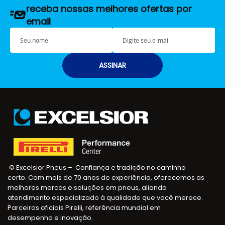
receba nossas melhores ofertas por
email
S
E
e
-
u
m
n
a
ASSINAR
o
i
m
l
e
© Excelsior Pneus – Confiança e tradição no caminho
certo. Com mais de 70 anos de experiência, oferecemos as
melhores marcas e soluções em pneus, aliando
atendimento especializado à qualidade que você merece.
Parceiros oficiais Pirelli, referência mundial em
desempenho e inovação.