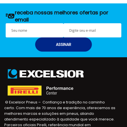
receba nossas melhores ofertas por
email
S
E
e
-
u
m
n
a
ASSINAR
o
i
m
l
e
© Excelsior Pneus – Confiança e tradição no caminho
certo. Com mais de 70 anos de experiência, oferecemos as
melhores marcas e soluções em pneus, aliando
atendimento especializado à qualidade que você merece.
Parceiros oficiais Pirelli, referência mundial em